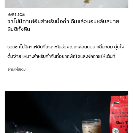
MAR 5, 2026
ชาไม่มีคาเฟอีนสำหรับมื้อค่ำ ดื่มแล้วนอนหลับสบาย
ฝันดีทั้งคืน
รวมชาไม่มีคาเฟอีนที่เหมาะกับช่วงเวลาก่อนนอน กลิ่นหอม อุ่นใจ
ดื่มง่าย เหมาะสำหรับค่ำคืนที่อยากพักใจและพักกายให้เต็มที่
อ่านเพิ่มเติม