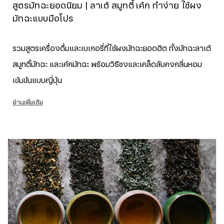
สูตรมัทฉะยอดนิยม | ลาเต้ สมูทตี้ เค้ก ทำง่าย ใช้ผง
มัทฉะแบบมือโปร
รวมสูตรเครื่องดื่มและเบเกอรี่ที่ใช้ผงมัทฉะยอดฮิต ทั้งมัทฉะลาเต้
สมูทตี้มัทฉะ และเค้กมัทฉะ พร้อมวิธีชงและเคล็ดลับคงกลิ่นหอม
เข้มข้นแบบญี่ปุ่น
อ่านเพิ่มเติม