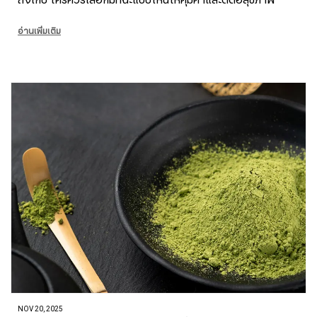
อ่านเพิ่มเติม
NOV 20, 2025