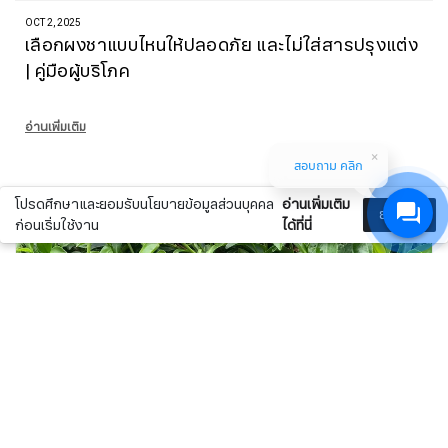
OCT 2, 2025
เลือกผงชาแบบไหนให้ปลอดภัย และไม่ใส่สารปรุงแต่ง
| คู่มือผู้บริโภค
อ่านเพิ่มเติม
สอบถาม คลิก
โปรดศึกษาและยอมรับนโยบายข้อมูลส่วนบุคคล
อ่านเพิ่มเติม
ยอมรับ
ก่อนเริ่มใช้งาน
ได้ที่นี่
0
0
สั่งซื้อ
สินค้า