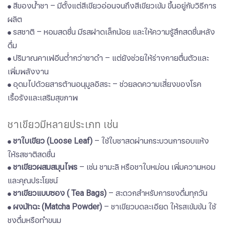
​​​​​​​สีของน้ำชา – มีตั้งแต่สีเขียวอ่อนจนถึงสีเขียวเข้ม ขึ้นอยู่กับวิธีการ
●
ผลิต
รสชาติ – หอมสดชื่น มีรสฝาดเล็กน้อย และให้ความรู้สึกสดชื่นหลัง
●
ดื่ม
​​​​​​​ปริมาณคาเฟอีนต่ำกว่าชาดำ – แต่ยังช่วยให้ร่างกายตื่นตัวและ
●
เพิ่มพลังงาน
อุดมไปด้วยสารต้านอนุมูลอิสระ – ช่วยลดความเสี่ยงของโรค
●
เรื้อรังและเสริมสุขภาพ
ชาเขียวมีหลายประเภท เช่น
​​​​​​​ชาใบเขียว (Loose Leaf)
– ใช้ใบชาสดผ่านกระบวนการอบแห้ง
●
ให้รสชาติสดชื่น
ชาเขียวผสมสมุนไพร
– เช่น ชามะลิ หรือชาใบหม่อน เพิ่มความหอม
●
และคุณประโยชน์
​​​​​​​ชาเขียวแบบซอง ( Tea Bags)
– สะดวกสำหรับการชงดื่มทุกวัน
●
ผงมัทฉะ (Matcha Powder)
– ชาเขียวบดละเอียด ให้รสเข้มข้น ใช้
●
ชงดื่มหรือทำขนม