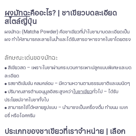
ผงมัทฉะ
คืออะไร? | ชาเขียวบดละเอียด
สไตล์ญี่ปุ่น
ผงมัทฉะ (Matcha Powder) คือชาเขียวที่นำใบชามาบดละเอียดเป็น
ผง ทำให้สามารถละลายในน้ำและได้รับสารอาหารจากใบชาโดยตรง
ลักษณะเด่นของมัทฉะ
​​​​​​​สีเขียวสด – เพราะใบชาผ่านกระบวนการเพาะปลูกแบบพิเศษและบด
●
ละเอียด
รสชาติเข้มข้น กลมกล่อม – มีความหวานตามธรรมชาติและขมนิดๆ​​​​​​​
●
ปริมาณสารต้านอนุมูลอิสระสูงกว่า
ใบชาเขียว
ทั่วไป – ได้รับ
●
ประโยชน์จากใบชาทั้งใบ
สามารถใช้ได้หลายรูปแบบ – นำมาชงเป็นเครื่องดื่ม ทำขนม เบเก
●
อรี่ หรือไอศกรีม
ประเภทของชาเขียวที่เราจำหน่าย | เลือก