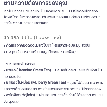
ตามความต้องการของคุณ
เราให้บริการ ชาเขียวแท้ ในหลากหลายรูปแบบ เพื่อตอบโจทย์ทุก
ไลฟ์สไตล์ ไม่ว่าคุณจะชอบดื่มชาเขียวร้อนแบบดั้งเดิม หรือมองหา
ชาที่สะดวกในการชงและพกพา​​​​​​​
ชาเขียวแบบใบ (Loose Tea)
​​​​​​​คัดสรรจากยอดอ่อนของใบชา ให้รสชาติหอมละมุน สดชื่น
●
คงคุณค่าของสารต้านอนุมูลอิสระและคาเทชินสูง​​​​​​​
●
ชาประเภทชาใบที่เรามี
​​​​​​​
ชามะลิ (Jasmine Green Tea)
– หอมกลิ่นดอกมะลิแท้ ดื่มง่าย ให้
●
ความสดชื่น
ชาเขียวใบหม่อน (Mulberry Green Tea)
–อุดมไปด้วยสารอาหาร
●
และสารต้านอนุมูลอิสระสูง ช่วยเสริมสุขภาพได้อย่างมีประสิทธิภาพ
ชาโฮจิฉะ (Hojicha)
– ผ่านกระบวนการคั่ว ทำให้ได้รสชาติหอมเข้ม
●
ข้น นุ่มนวล