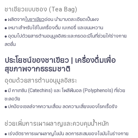
ชาเขียวแบบซอง (Tea Bag)
ผลิตจาก
ใบชาเขียว
อ่อน นำมาบดละเอียดเป็นผง
●
เหมาะสำหรับใช้ในเครื่องดื่ม เบเกอรี่ และขนมหวาน
●
อุดมไปด้วยสารต้านอนุมูลอิสระและกรดอะมิโนที่ช่วยให้ร่างกาย
●
สดชื่น
​​​​​​​
​​​​​​​ประโยชน์ของชาเขียว | เครื่องดื่มเพื่อ
สุขภาพจากธรรมชาติ
อุดมด้วยสารต้านอนุมูลอิสระ
มี คาเทชิน (Catechins) และ โพลีฟีนอล (Polyphenols) ที่ช่วย
●
ชะลอวัย
ปกป้องเซลล์จากความเสื่อม ลดความเสี่ยงของโรคเรื้อรัง
●
ช่วยเพิ่มการเผาผลาญและควบคุมน้ำหนัก
​​​​​​​เร่งอัตราการเผาผลาญไขมัน ลดการสะสมของไขมันในร่างกาย
●