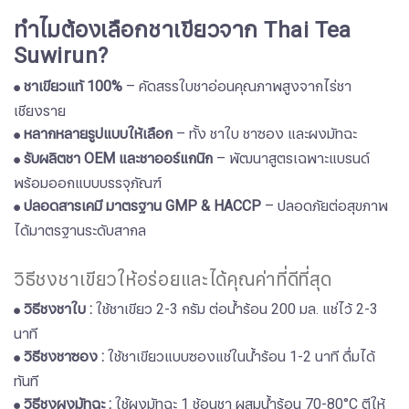
​​​​​​​
​​​​​​​ทำไมต้องเลือกชาเขียวจาก Thai Tea
Suwirun?
ชาเขียวแท้ 100%
– คัดสรรใบชาอ่อนคุณภาพสูงจากไร่ชา
●
เชียงราย
หลากหลายรูปแบบให้เลือก
– ทั้ง ชาใบ ชาซอง และผงมัทฉะ
●
รับผลิตชา OEM และชาออร์แกนิก
– พัฒนาสูตรเฉพาะแบรนด์
●
พร้อมออกแบบบรรจุภัณฑ์
ปลอดสารเคมี มาตรฐาน GMP & HACCP
– ปลอดภัยต่อสุขภาพ
●
ได้มาตรฐานระดับสากล
วิธีชงชาเขียวให้อร่อยและได้คุณค่าที่ดีที่สุด
​​​​​​​
วิธีชงชาใบ :
ใช้ชาเขียว 2-3 กรัม ต่อน้ำร้อน 200 มล. แช่ไว้ 2-3
●
นาที
​​​​​​​
วิธีชงชาซอง :
ใช้ชาเขียวแบบซองแช่ในน้ำร้อน 1-2 นาที ดื่มได้
●
ทันที
​​​​​​​
วิธีชงผงมัทฉะ :
ใช้ผงมัทฉะ 1 ช้อนชา ผสมน้ำร้อน 70-80°C ตีให้
●