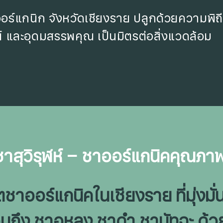
 ออร์แกนิก จังหวัดเชียงราย ปลูกด้วยความพิ
์ และอุดมสรรพคุณ เป็นมิตรต่อสิ่งแวดล้อม
าสุวิรุฬห์ – ชาออร์แกนิคคุณภาพ
ิตชาออร์แกนิคในเชียงราย ที่มุ่งม
มถึง ชาอูหลง ชาดำ ชามัทฉะ ด้ว