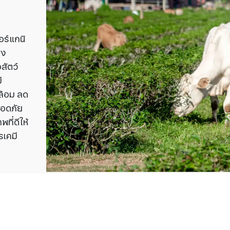
อร์แกนิ
่ง
สัตว์
ี
ล้อม ลด
ลอดภัย
ที่ดีให้
รเคมี