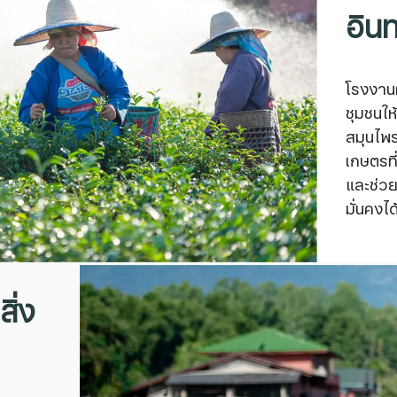
อินท
โรงงานผ
ชุมชนให
สมุนไพ
เกษตรที
และช่วย
มั่นคงไ
ิ่ง